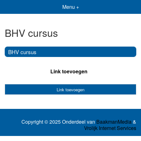
Menu +
BHV cursus
BHV cursus
Link toevoegen
Link toevoegen
Copyright © 2025 Onderdeel van
BaakmanMedia
&
Vrolijk Internet Services